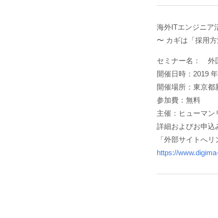
海外ITエンジニ
〜 カギは「採用
セミナー名： 外
開催日時：2019 年9
開催場所：東京都新
参加費：無料
主催：ヒューマン
詳細およびお申込
「外部サイトへリ
https://www.digim