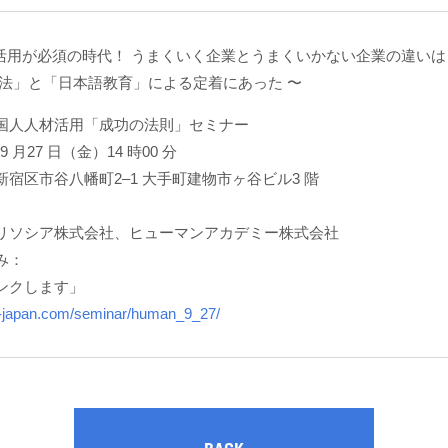
ア活用が必須の時代！ うまくいく企業とうまくいかない企業の違いは
方法」と「日本語教育」による定着にあった 〜
国人人材活用「成功の法則」セミナー
 月27 日（金）14 時00 分
宿区市谷八幡町2–1 大手町建物市ヶ谷ビル3 階
リソシア株式会社、ヒューマンアカデミー株式会社
み：
ンクします」
a-japan.com/seminar/human_9_27/